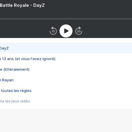
 Battle Royale - DayZ
 DayZ
 a 13 ans (et vous l'avez ignoré)
e (littéralement)
im Rayan
 toutes les règles
s les jeux vidéo
us choquant de Rockstar ? - Le scandale BULLY
e plus moche de Steam